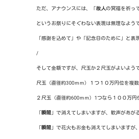
ただ、アナウンスには、「
故人
の冥福を祈っ
というお祭りにそぐわない表現は無理なよ
「感謝を込めて」や「記念日のために」と表
/
そして金額ですが、尺玉か２尺玉がよいよう
尺玉（直径約300ｍｍ）１つ１０万円位を複
２尺玉（直径約600ｍｍ）1つなら１００万
「
瞬間
」で消えてしまいますが、歓声があが
「
瞬間
」で花火もお金も消えてしまいますが