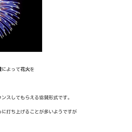
賛
によって
花火
を
。
ウンスしてもらえる協賛形式です。
めに打ち上げることが多いようですが