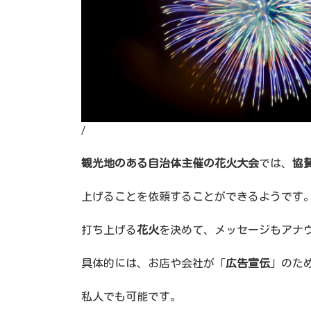
/
観光地のある自治体主催の花火大会
では、
協
上げることを依頼することができるようです
打ち上げる
花火
を決めて、メッセージもアナ
具体的には、お店や会社が「
広告宣伝
」のた
私人でも可能です。