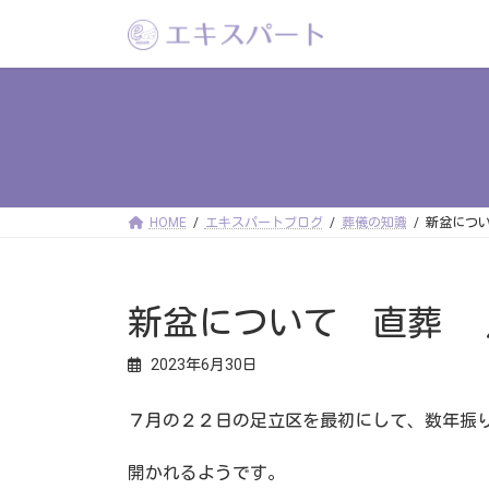
コ
ナ
ン
ビ
テ
ゲ
ン
ー
ツ
シ
へ
ョ
ス
ン
キ
に
ッ
移
プ
動
HOME
エキスパートブログ
葬儀の知識
新盆につ
新盆について 直葬 
2023年6月30日
７月の２２日の足立区を最初にして、数年振
開かれるようです。