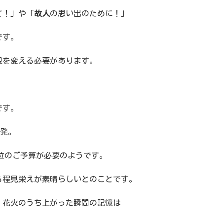
て！」や「
故人
の思い出のために！」
うです。
現を変える必要があります。
です。
数発。
円位のご予算が必要のようです。
る程見栄えが素晴らしいとのことです。
、花火のうち上がった瞬間の記憶は