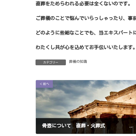
直葬をためらわれる必要は全くないのです。
ご葬儀のことで悩んでいらっしゃったり、事
どのように些細なことでも、当
エキスパート
わたくし共が心を込めてお手伝いいたします
葬儀の知識
カテゴリー
＜ 前へ
骨壺について 直葬・火葬式 足立区 葛飾区
2023年6月20日