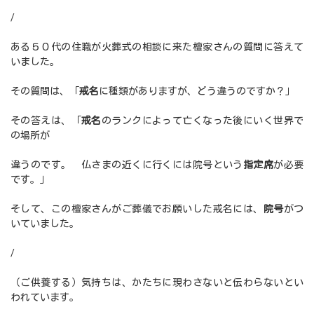
/
ある５０代の住職が火葬式の相談に来た檀家さんの質問に答えて
いました。
その質問は、「
戒名
に種類がありますが、どう違うのですか？」
その答えは、「
戒名
のランクによって亡くなった後にいく世界で
の場所が
違うのです。 仏さまの近くに行くには院号という
指定席
が必要
です。」
そして、この檀家さんがご葬儀でお願いした戒名には、
院号
がつ
いていました。
/
（ご供養する）気持ちは、かたちに現わさないと伝わらないとい
われています。