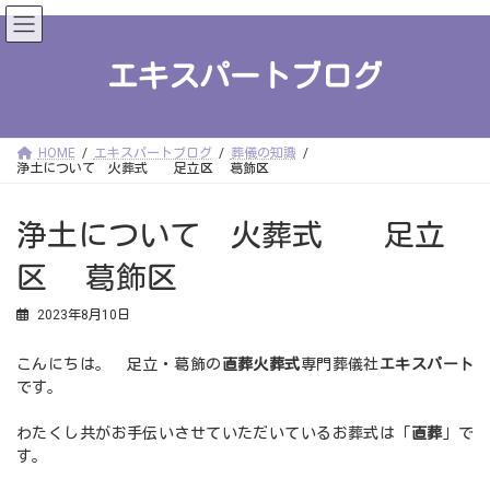
コ
ナ
ン
ビ
テ
ゲ
ン
ー
エキスパートブログ
ツ
シ
へ
ョ
ス
ン
キ
に
ッ
移
HOME
エキスパートブログ
葬儀の知識
プ
動
浄土について 火葬式 足立区 葛飾区
浄土について 火葬式 足立
区 葛飾区
2023年8月10日
こんにちは。 足立・葛飾の
直葬火葬式
専門葬儀社
エキスパート
です。
わたくし共がお手伝いさせていただいているお葬式は「
直葬
」で
す。