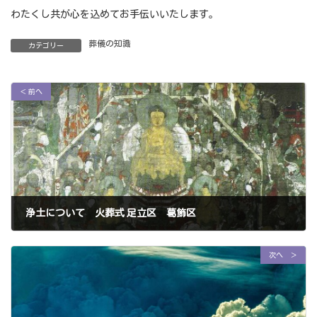
わたくし共が心を込めてお手伝いいたします。
葬儀の知識
カテゴリー
＜ 前へ
浄土について 火葬式 足立区 葛飾区
2023年7月30日
次へ ＞