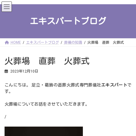
コ
ナ
ン
ビ
テ
ゲ
ン
ー
エキスパートブログ
ツ
シ
へ
ョ
ス
ン
キ
に
ッ
移
HOME
エキスパートブログ
葬儀の知識
火葬場 直葬 火葬式
プ
動
火葬場 直葬 火葬式
2023年12月10日
こんにちは。 足立・葛飾の直葬火葬式専門葬儀社
エキスパート
で
す。
火葬場についてお話をさせていただきます。
/