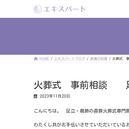
コ
ナ
ン
ビ
テ
ゲ
ン
ー
ツ
シ
へ
ョ
ス
ン
キ
に
ッ
移
プ
動
HOME
エキスパートブログ
葬儀の知識
火葬式 
火葬式 事前相談 
2023年11月20日
こんにちは。 足立・葛飾の直葬火葬式専門
わたくし共がお手伝いさせていただいている