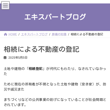
コ
ナ
ン
ビ
テ
ゲ
ン
ー
エキスパートブログ
ツ
シ
へ
ョ
ス
ン
キ
に
ッ
移
HOME
エキスパートブログ
葬儀の知識
相続による不動産の登記
プ
動
相続による不動産の登記
2025年5月5日
土地や建物の「
相続登記
」が何代にもわたり、なされていなかっ
た
ために現在の所有者が不明となった土地や建物（空き家）が、防
災や減災また
まちづくりなどの公共事業の妨げになっていることが社会問題と
されています。